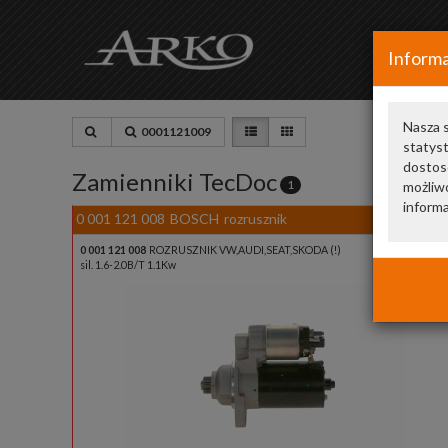
Informa
Nasza s
0001121009
statys
dostos
Zamienniki TecDoc
1
możliwo
informa
0 001 121 008
BOSCH
rozrusznik
0 001 121 008
ROZRUSZNIK VW,AUDI,SEAT,SKODA (!)
sil. 1.6-2.0B/T 1.1Kw