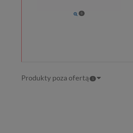
6
Produkty poza ofertą
1