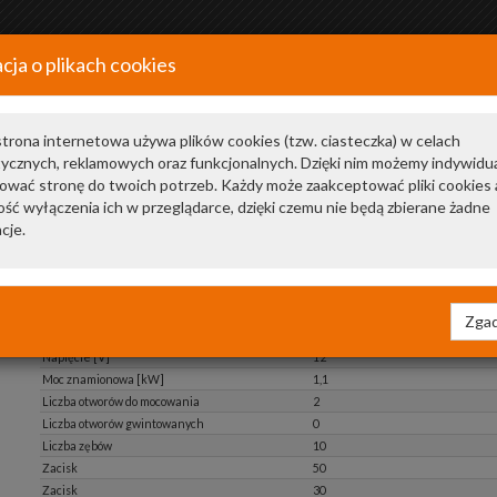
cja o plikach cookies
+48 34 366 20 20
a
trona internetowa używa plików cookies (tzw. ciasteczka) w celach
tycznych, reklamowych oraz funkcjonalnych. Dzięki nim możemy indywidu
ować stronę do twoich potrzeb. Każdy może zaakceptować pliki cookies 
ść wyłączenia ich w przeglądarce, dzięki czemu nie będą zbierane żadne
cje.
Zgad
pokaż składniki zestawu
Napięcie [V]
12
Moc znamionowa [kW]
1,1
Liczba otworów do mocowania
2
Liczba otworów gwintowanych
0
Liczba zębów
10
Zacisk
50
Zacisk
30