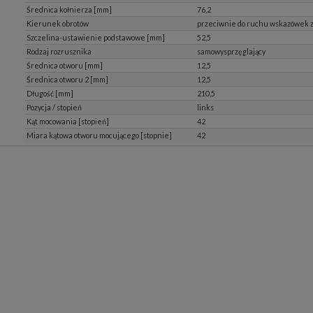
Średnica kołnierza [mm]
76,2
Kierunek obrotów
przeciwnie do ruchu wskazówek 
Szczelina-ustawienie podstawowe [mm]
52,5
Rodzaj rozrusznika
samowysprzęglający
Średnica otworu [mm]
12,5
Średnica otworu 2 [mm]
12,5
Długość [mm]
210,5
Pozycja / stopień
links
Kąt mocowania [stopień]
42
Miara kątowa otworu mocującego [stopnie]
42