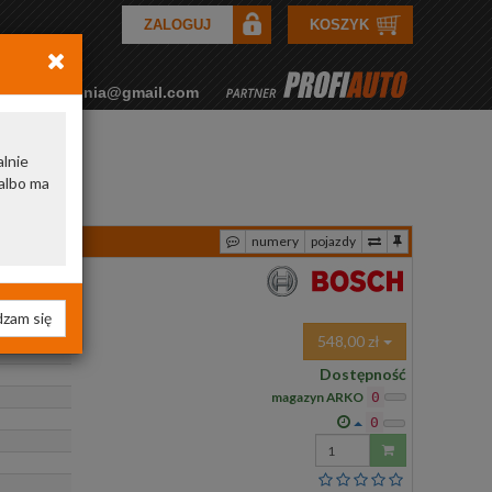
ZALOGUJ
KOSZYK
rkozamowienia@gmail.com
alnie
albo ma
numery
pojazdy
zam się
548,00 zł
Dostępność
magazyn ARKO
0
0
Wprowadź
ilość