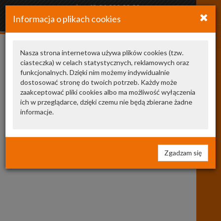
+48 34 366 20 20
Informacja o plikach cookies
arkozamowienia@gmail.com
Nasza strona internetowa używa plików cookies (tzw.
ciasteczka) w celach statystycznych, reklamowych oraz
0120489541
funkcjonalnych. Dzięki nim możemy indywidualnie
dostosować stronę do twoich potrzeb. Każdy może
Produkty poza ofertą
1
zaakceptować pliki cookies albo ma możliwość wyłączenia
ich w przeglądarce, dzięki czemu nie będą zbierane żadne
informacje.
Zgadzam się