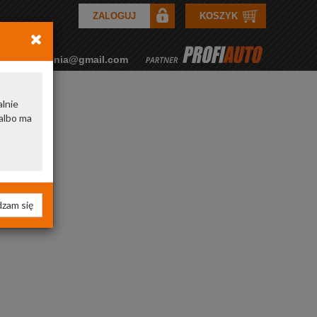
ZALOGUJ
KOSZYK
rkozamowienia@gmail.com
alnie
albo ma
zam się