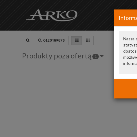
Informa
Nasza s
0120489878
statys
dostos
Produkty poza ofertą
1
możliwo
informa