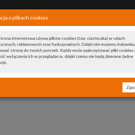
cja o plikach cookies
+48 34 366 20 20
a
trona internetowa używa plików cookies (tzw. ciasteczka) w celach
tycznych, reklamowych oraz funkcjonalnych. Dzięki nim możemy indywidu
ować stronę do twoich potrzeb. Każdy może zaakceptować pliki cookies 
ść wyłączenia ich w przeglądarce, dzięki czemu nie będą zbierane żadne
cje.
Zgad