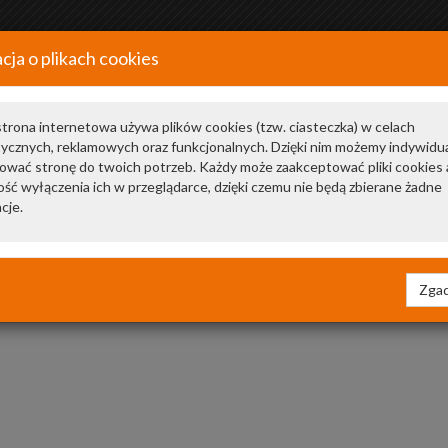
cja o plikach cookies
+48 34 366 20 20
a
trona internetowa używa plików cookies (tzw. ciasteczka) w celach
tycznych, reklamowych oraz funkcjonalnych. Dzięki nim możemy indywidu
ować stronę do twoich potrzeb. Każdy może zaakceptować pliki cookies 
ść wyłączenia ich w przeglądarce, dzięki czemu nie będą zbierane żadne
cje.
Napięcie [V]
14
Zgad