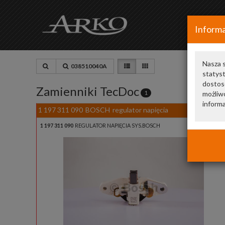
Informa
Nasza s
038510040A
statys
dostos
Zamienniki TecDoc
1
możliwo
informa
1 197 311 090
BOSCH
regulator napięcia
1 197 311 090
REGULATOR NAPIĘCIA SYS.BOSCH