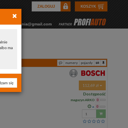
ZALOGUJ
KOSZYK
rkozamowienia@gmail.com
alnie
albo ma
numery
pojazdy
zam się
112,69 zł
Dostępność
magazyn ARKO
0
0
Wprowadź
ilość