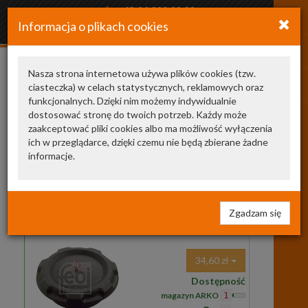
+48 34 366 20 20
Informacja o plikach cookies
arkozamowienia@gmail.com
Nasza strona internetowa używa plików cookies (tzw.
ciasteczka) w celach statystycznych, reklamowych oraz
1001210070
funkcjonalnych. Dzięki nim możemy indywidualnie
dostosować stronę do twoich potrzeb. Każdy może
producent
jest
cena
zaakceptować pliki cookies albo ma możliwość wyłączenia
ich w przeglądarce, dzięki czemu nie będą zbierane żadne
Nasze zamienniki
2
informacje.
103522
FEBI BILSTEIN
korek zbiorniczka
wyrównawczego / chłodnicy
103522 FB
KOREK ZBIORNICZKA
Zgadzam się
WYRÓW. VW,AUDI,SEAT,SKODA (!)
ciś. 1.6bar
34,60 zł
Dostępność
magazyn ARKO
1