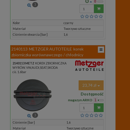
0
3
Wprowadź
ilość
Kolor
czarny
Materiał
Tworzywo sztuczne
Ciśnienie otwarcia [bar]
1,6
2140113
METZGER AUTOTEILE
korek
zbiorniczka wyrównawczego / chłodnicy
2140113 METZ
KOREK ZBIORNICZKA
WYRÓW. VW,AUDI,SEAT,SKODA
ciś. 1.6bar
23,74 zł
Dostępność
magazyn ARKO
1
Wprowadź
ilość
3
Ciśnienie [bar]
1,6
Materiał
Tworzywo sztuczne