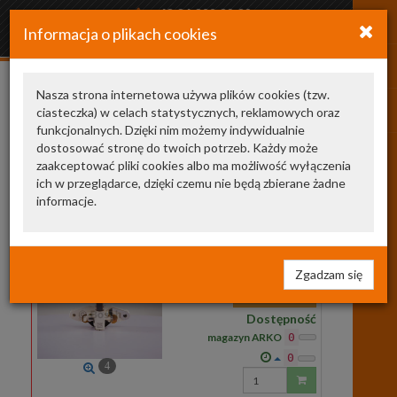
+48 34 366 20 20
Informacja o plikach cookies
arkozamowienia@gmail.com
Nasza strona internetowa używa plików cookies (tzw.
ciasteczka) w celach statystycznych, reklamowych oraz
1204246
funkcjonalnych. Dzięki nim możemy indywidualnie
dostosować stronę do twoich potrzeb. Każdy może
Zamienniki TecDoc
1
zaakceptować pliki cookies albo ma możliwość wyłączenia
ich w przeglądarce, dzięki czemu nie będą zbierane żadne
1 197 311 090
BOSCH
regulator
informacje.
napięcia
1 197 311 090
REGULATOR NAPIĘCIA
SYS.BOSCH
Zgadzam się
112,69 zł
Dostępność
magazyn ARKO
0
0
4
Wprowadź
ilość