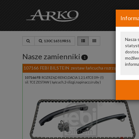
Informa
Nasza s
130C16519RS1
statys
dostos
Nasze zamienniki
1
możliwo
informa
107166
FEBI BILSTEIN
zestaw łańcucha rozrządu
107166 FB
ROZRZĄD RENO,DACIA 1.2,1.4TCE 09> (!)
sil. TCE ZESTAW ( łąńcuch,2-ślizgi,napinacz,śruby )