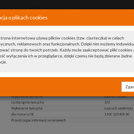
cja o plikach cookies
+48 34 366 20 20
a
trona internetowa używa plików cookies (tzw. ciasteczka) w celach
tycznych, reklamowych oraz funkcjonalnych. Dzięki nim możemy indywidu
ować stronę do twoich potrzeb. Każdy może zaakceptować pliki cookies 
ść wyłączenia ich w przeglądarce, dzięki czemu nie będą zbierane żadne
cje.
Zgad
pokaż składniki zestawu
Wykonanie łańcucha
Łańcuch zębaty
Liczba ogniw łańcucha
152
Wykonanie łańcucha
Łańcuch zamknięty
dla numeru OE
13 0C 123 45R SK
Przestrzegać informacji serwisowych