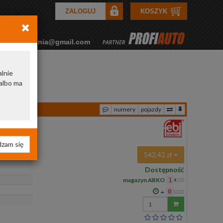
ZALOGUJ
KOSZYK
rkozamowienia@gmail.com
alnie
albo ma
numery
pojazdy
zam się
542,42 zł
Dostępność
magazyn ARKO
1
0
Wprowadź
ilość