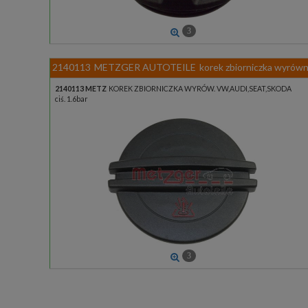
3
2140113
METZGER AUTOTEILE
korek zbiorniczka wyrów
2140113 METZ
KOREK ZBIORNICZKA WYRÓW. VW,AUDI,SEAT,SKODA
ciś. 1.6bar
3