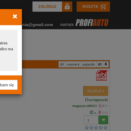
ZALOGUJ
KOSZYK
rkozamowienia@gmail.com
alnie
albo ma
numery
pojazdy
zam się
34,60 zł
Dostępność
magazyn ARKO
1
0
Wprowadź
ilość