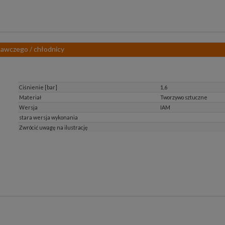
nawczego / chłodnicy
Ciśnienie [bar]
1,6
Materiał
Tworzywo sztuczne
Wersja
IAM
stara wersja wykonania
Zwrócić uwagę na ilustrację