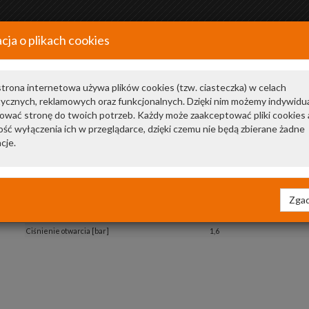
cja o plikach cookies
+48 34 366 20 20
a
trona internetowa używa plików cookies (tzw. ciasteczka) w celach
tycznych, reklamowych oraz funkcjonalnych. Dzięki nim możemy indywidu
ować stronę do twoich potrzeb. Każdy może zaakceptować pliki cookies 
ść wyłączenia ich w przeglądarce, dzięki czemu nie będą zbierane żadne
cje.
 chłodnicy
Zgad
Kolor
czarny
Materiał
Tworzywo sztuczne
Ciśnienie otwarcia [bar]
1,6