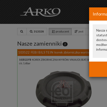
Informa
Nasza s
313328
producent
jest
cena
statys
dostos
Nasze zamienniki
2
możliwo
informa
103522
FEBI BILSTEIN
korek zbiorniczka wyrównawczego /
103522 FB
KOREK ZBIORNICZKA WYRÓW. VW,AUDI,SEAT,SKODA (!)
ciś. 1.6bar