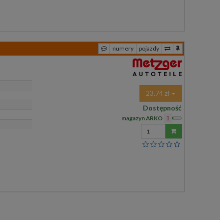
numery
pojazdy
23,74 zł
Dostępność
magazyn ARKO
1
Wprowadź
ilość