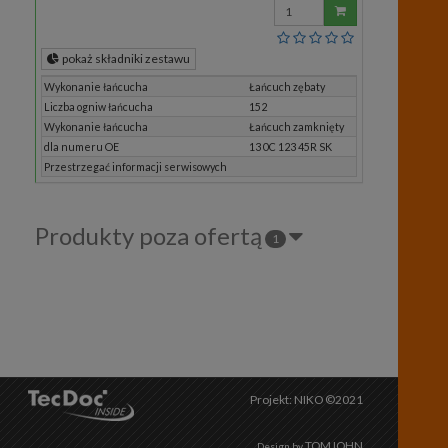
Wprowadź
ilość
pokaż składniki zestawu
Wykonanie łańcucha
Łańcuch zębaty
Liczba ogniw łańcucha
152
Wykonanie łańcucha
Łańcuch zamknięty
dla numeru OE
13 0C 123 45R SK
Przestrzegać informacji serwisowych
Produkty poza ofertą
1
Projekt: NIKO ©2021
TOMJOHN
Design by