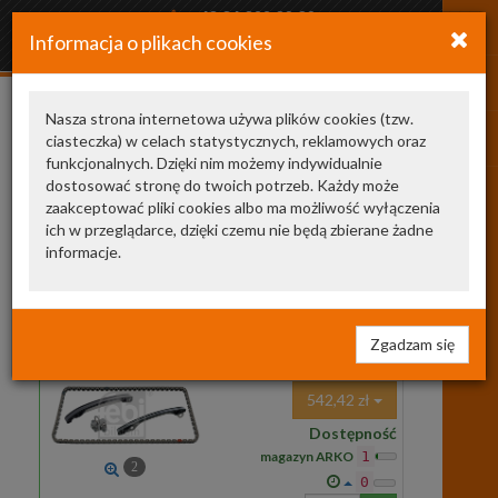
+48 34 366 20 20
Informacja o plikach cookies
arkozamowienia@gmail.com
Nasza strona internetowa używa plików cookies (tzw.
ciasteczka) w celach statystycznych, reklamowych oraz
7001642
funkcjonalnych. Dzięki nim możemy indywidualnie
dostosować stronę do twoich potrzeb. Każdy może
Nasze zamienniki
1
zaakceptować pliki cookies albo ma możliwość wyłączenia
ich w przeglądarce, dzięki czemu nie będą zbierane żadne
107166
FEBI BILSTEIN
zestaw łańcucha
informacje.
rozrządu
107166 FB
ROZRZĄD RENO,DACIA
1.2,1.4TCE 09> (!)
sil. TCE ZESTAW ( łąńcuch,2-
Zgadzam się
ślizgi,napinacz,śruby )
542,42 zł
Dostępność
magazyn ARKO
1
2
0