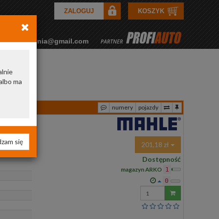
ZALOGUJ
KOSZYK
rkozamowienia@gmail.com
alnie
albo ma
numery
pojazdy
zam się
201,18 zł
Dostępność
magazyn ARKO
1
0
Wprowadź
ilość