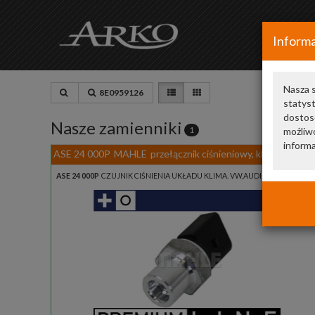
Informa
Nasza s
8E0959126
statys
dostos
Nasze zamienniki
1
możliwo
informa
ASE 24 000P
MAHLE
przełącznik ciśnieniowy, klimatyzacja
ASE 24 000P
CZUJNIK CIŚNIENIA UKŁADU KLIMA. VW,AUDI,SEAT 97>