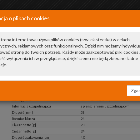
cja o plikach cookies
+48 34 366 20 20
a
trona internetowa używa plików cookies (tzw. ciasteczka) w celach
tycznych, reklamowych oraz funkcjonalnych. Dzięki nim możemy indywidu
ować stronę do twoich potrzeb. Każdy może zaakceptować pliki cookies 
ść wyłączenia ich w przeglądarce, dzięki czemu nie będą zbierane żadne
cje.
Liczba zestyków
3
Zgad
Wymiar gwintu
M10*1.25
Rodzaj gwintu
Gwint wewnętrzny
Informacja uzupełniająca
z pierścieniem uszczelniającym
Długość [mm]
58
Rozmiar klucza
24
Ciężar netto [g]
23
Ciężar netto [g]
24
Długość opakowania [cm]
4,0