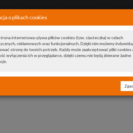
cja o plikach cookies
+48 34 366 20 20
a
trona internetowa używa plików cookies (tzw. ciasteczka) w celach
tycznych, reklamowych oraz funkcjonalnych. Dzięki nim możemy indywidu
ować stronę do twoich potrzeb. Każdy może zaakceptować pliki cookies 
ść wyłączenia ich w przeglądarce, dzięki czemu nie będą zbierane żadne
cje.
Zgad