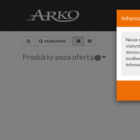
Informa
Nasza s
9120143201
statys
dostos
Produkty poza ofertą
1
możliwo
informa