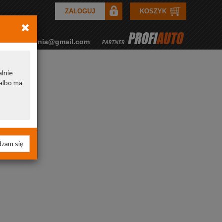
ZALOGUJ
KOSZYK
rkozamowienia@gmail.com
alnie
albo ma
zam się