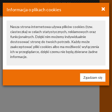
+48 34 366 20 20
Informacja o plikach cookies
arkozamowienia@gmail.com
Nasza strona internetowa używa plików cookies (tzw.
ciasteczka) w celach statystycznych, reklamowych oraz
9120144227
funkcjonalnych. Dzięki nim możemy indywidualnie
dostosować stronę do twoich potrzeb. Każdy może
Produkty poza ofertą
1
zaakceptować pliki cookies albo ma możliwość wyłączenia
ich w przeglądarce, dzięki czemu nie będą zbierane żadne
informacje.
Zgadzam się