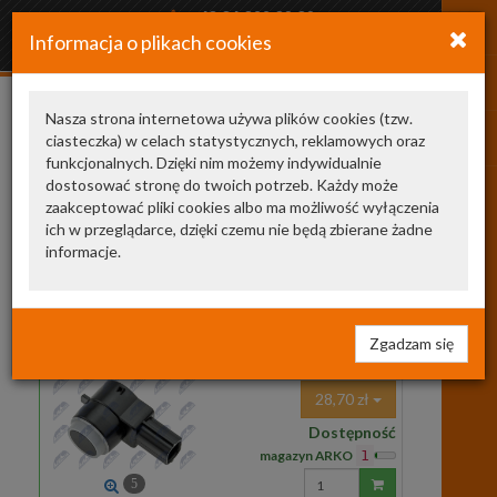
+48 34 366 20 20
Informacja o plikach cookies
arkozamowienia@gmail.com
Nasza strona internetowa używa plików cookies (tzw.
ciasteczka) w celach statystycznych, reklamowych oraz
93191445
funkcjonalnych. Dzięki nim możemy indywidualnie
dostosować stronę do twoich potrzeb. Każdy może
Nasze zamienniki
1
zaakceptować pliki cookies albo ma możliwość wyłączenia
ich w przeglądarce, dzięki czemu nie będą zbierane żadne
EPDC-PL-000
NTY
czujnik zbliżeniowy z
informacje.
tyłu, z przodu
EPDC-PL-000
CZUJNIK PARKOWANIA
OPEL,CHEVROLET
ASTRA J INSIGNIA A MERIVA B MOKKA
Zgadzam się
AVEO CRUZE ORLANDO
28,70 zł
Dostępność
magazyn ARKO
1
Wprowadź
5