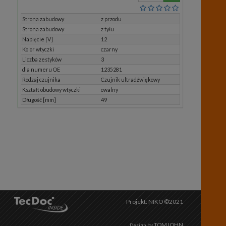
ilość
Strona zabudowy
z przodu
Strona zabudowy
z tyłu
Napięcie [V]
12
Kolor wtyczki
czarny
Liczba zestyków
3
dla numeru OE
1235281
Rodzaj czujnika
Czujnik ultradźwiękowy
Kształt obudowy wtyczki
owalny
Długość [mm]
49
Projekt: NIKO ©2021
TOMJOHN
Design by