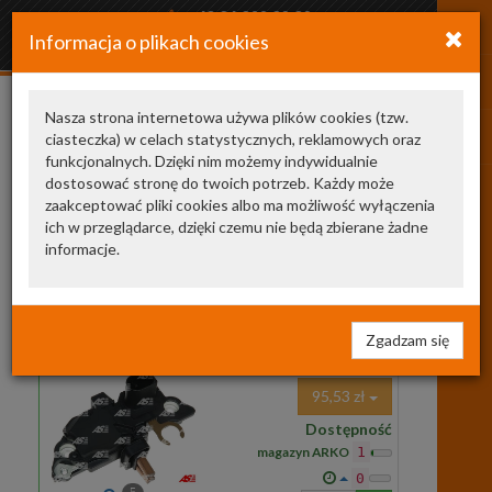
+48 34 366 20 20
Informacja o plikach cookies
arkozamowienia@gmail.com
Nasza strona internetowa używa plików cookies (tzw.
ciasteczka) w celach statystycznych, reklamowych oraz
A0031542406
funkcjonalnych. Dzięki nim możemy indywidualnie
dostosować stronę do twoich potrzeb. Każdy może
producent
jest
cena
zaakceptować pliki cookies albo ma możliwość wyłączenia
ich w przeglądarce, dzięki czemu nie będą zbierane żadne
Zamienniki TecDoc
2
informacje.
ARE0008
AS-PL
regulator napięcia
ARE0008
REGULATOR NAPIĘCIA SYS.
BOSCH (!)
Zgadzam się
A3,GOLFIV,A3,W210
95,53 zł
Dostępność
magazyn ARKO
1
0