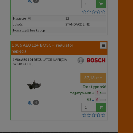
5
Wprowadź
ilość
Napięcie [V]
12
Jakość
STANDARD LINE
Nowa część bez kaucji
1 986 AE0 124
BOSCH
regulator
napięcia
1 986 AE0 124
REGULATOR NAPIĘCIA
SYS.BOSCH (!)
87,13 zł
Dostępność
magazyn ARKO
1
0
4
Wprowadź
ilość