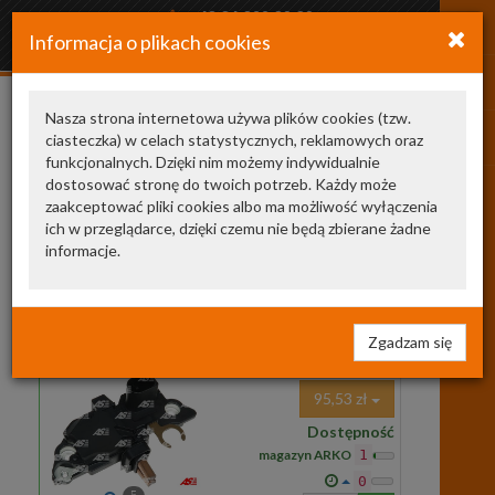
+48 34 366 20 20
Informacja o plikach cookies
arkozamowienia@gmail.com
Nasza strona internetowa używa plików cookies (tzw.
ciasteczka) w celach statystycznych, reklamowych oraz
A0031545306
funkcjonalnych. Dzięki nim możemy indywidualnie
dostosować stronę do twoich potrzeb. Każdy może
producent
jest
cena
zaakceptować pliki cookies albo ma możliwość wyłączenia
ich w przeglądarce, dzięki czemu nie będą zbierane żadne
Zamienniki TecDoc
2
informacje.
ARE0008
AS-PL
regulator napięcia
ARE0008
REGULATOR NAPIĘCIA SYS.
BOSCH (!)
Zgadzam się
A3,GOLFIV,A3,W210
95,53 zł
Dostępność
magazyn ARKO
1
0