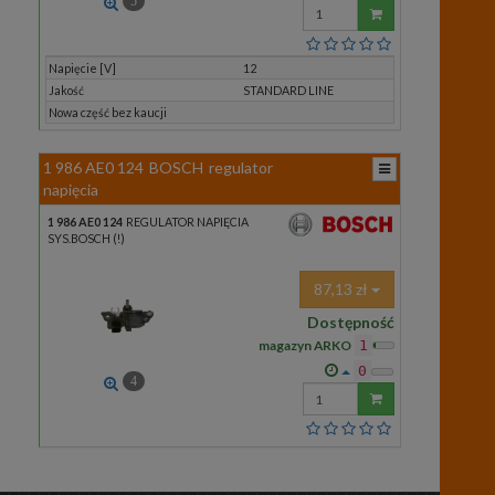
5
Wprowadź
ilość
Napięcie [V]
12
Jakość
STANDARD LINE
Nowa część bez kaucji
1 986 AE0 124
BOSCH
regulator
napięcia
1 986 AE0 124
REGULATOR NAPIĘCIA
SYS.BOSCH (!)
87,13 zł
Dostępność
magazyn ARKO
1
0
4
Wprowadź
ilość