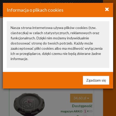
+48 34 366 20 20
Informacja o plikach cookies
arkozamowienia@gmail.com
Nasza strona internetowa używa plików cookies (tzw.
ciasteczka) w celach statystycznych, reklamowych oraz
CCKVW007
funkcjonalnych. Dzięki nim możemy indywidualnie
dostosować stronę do twoich potrzeb. Każdy może
producent
jest
cena
zaakceptować pliki cookies albo ma możliwość wyłączenia
ich w przeglądarce, dzięki czemu nie będą zbierane żadne
Zamienniki TecDoc
2
informacje.
103522
FEBI BILSTEIN
korek zbiorniczka
wyrównawczego / chłodnicy
103522 FB
KOREK ZBIORNICZKA
Zgadzam się
WYRÓW. VW,AUDI,SEAT,SKODA (!)
ciś. 1.6bar
34,60 zł
Dostępność
magazyn ARKO
1