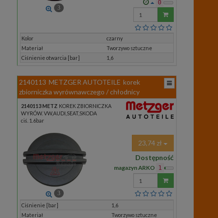
0
3
Wprowadź
ilość
Kolor
czarny
Materiał
Tworzywo sztuczne
Ciśnienie otwarcia [bar]
1,6
2140113
METZGER AUTOTEILE
korek
zbiorniczka wyrównawczego / chłodnicy
2140113 METZ
KOREK ZBIORNICZKA
WYRÓW. VW,AUDI,SEAT,SKODA
ciś. 1.6bar
23,74 zł
Dostępność
magazyn ARKO
1
Wprowadź
ilość
3
Ciśnienie [bar]
1,6
Materiał
Tworzywo sztuczne