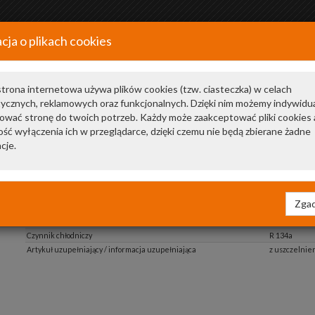
cja o plikach cookies
+48 34 366 20 20
a
trona internetowa używa plików cookies (tzw. ciasteczka) w celach
tycznych, reklamowych oraz funkcjonalnych. Dzięki nim możemy indywidu
ować stronę do twoich potrzeb. Każdy może zaakceptować pliki cookies 
ść wyłączenia ich w przeglądarce, dzięki czemu nie będą zbierane żadne
cje.
Zgad
Wymiar gwintu
M10x1,25 Fe
Napięcie [V]
12
Czynnik chłodniczy
R 134a
Artykuł uzupełniający / informacja uzupełniająca
z uszczelnie