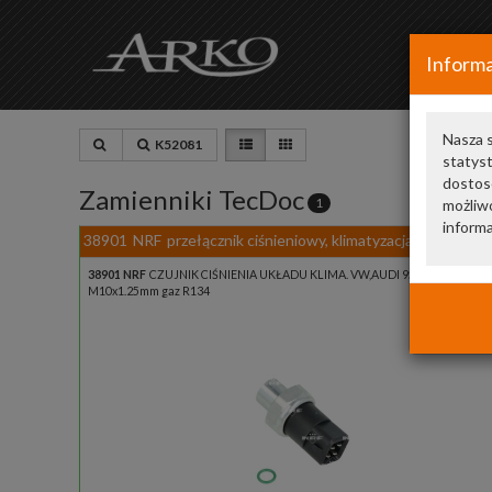
Informa
Nasza s
K52081
statys
dostos
Zamienniki TecDoc
1
możliwo
informa
38901
NRF
przełącznik ciśnieniowy, klimatyzacja
38901 NRF
CZUJNIK CIŚNIENIA UKŁADU KLIMA. VW,AUDI 95> (!)
M10x1.25mm gaz R134