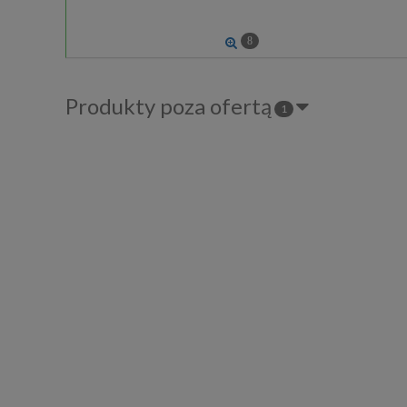
8
Produkty poza ofertą
1