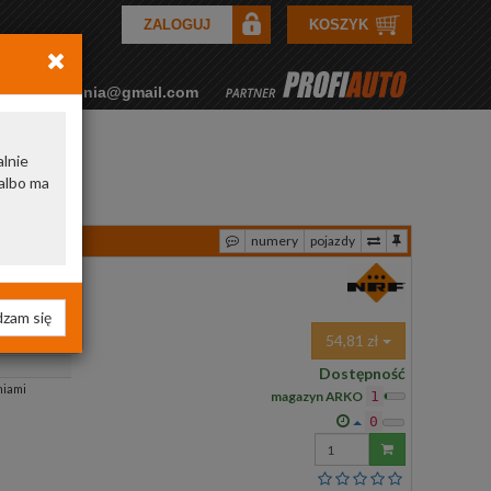
ZALOGUJ
KOSZYK
rkozamowienia@gmail.com
alnie
albo ma
numery
pojazdy
zam się
male
54,81 zł
Dostępność
niami
magazyn ARKO
1
0
Wprowadź
ilość