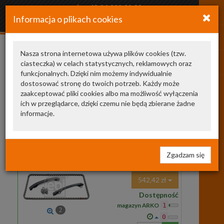
+48 34 366 20 20
Informacja o plikach cookies
arkozamowienia@gmail.com
Nasza strona internetowa używa plików cookies (tzw.
ciasteczka) w celach statystycznych, reklamowych oraz
KCD226
funkcjonalnych. Dzięki nim możemy indywidualnie
dostosować stronę do twoich potrzeb. Każdy może
Zamienniki TecDoc
1
zaakceptować pliki cookies albo ma możliwość wyłączenia
ich w przeglądarce, dzięki czemu nie będą zbierane żadne
107166
FEBI BILSTEIN
zestaw łańcucha
informacje.
rozrządu
107166 FB
ROZRZĄD RENO,DACIA
1.2,1.4TCE 09> (!)
sil. TCE ZESTAW ( łąńcuch,2-
Zgadzam się
ślizgi,napinacz,śruby )
542,42 zł
Dostępność
magazyn ARKO
1
2
0