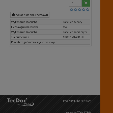
Wprowadź
ilość
pokaż składniki zestawu
Wykonanie łańcucha
Łańcuch zębaty
Liczba ogniw łańcucha
152
Wykonanie łańcucha
Łańcuch zamknięty
dla numeru OE
13 0C 123 45R SK
Przestrzegać informacji serwisowych
Projekt: NIKO ©2021
TOMJOHN
Design by