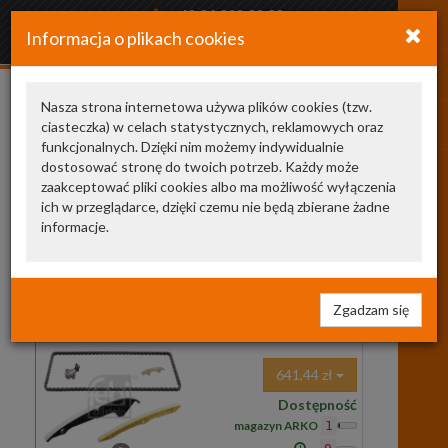
+48 34 366 20 20
Informacja o plikach cookies
arkozamowienia@gmail.com
Nasza strona internetowa używa plików cookies (tzw.
ciasteczka) w celach statystycznych, reklamowych oraz
KT2007
funkcjonalnych. Dzięki nim możemy indywidualnie
dostosować stronę do twoich potrzeb. Każdy może
Zamienniki TecDoc
1
zaakceptować pliki cookies albo ma możliwość wyłączenia
ich w przeglądarce, dzięki czemu nie będą zbierane żadne
102196
FEBI BILSTEIN
zestaw łańcucha
informacje.
rozrządu
102196 FB
ROZRZĄD VW,AUDI,SKODA
1.8,2.0TSi (!)
części : FB
Zgadzam się
45956,46471,49551,102194,102195
UWAGA !!! do nr.nadwozia
641,44 zł
Dostępność
magazyn ARKO
1