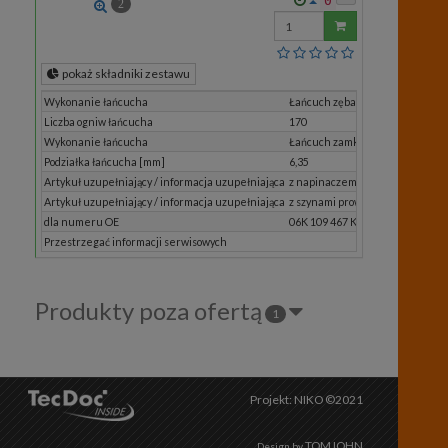
0
2
Wprowadź
ilość
pokaż składniki zestawu
Wykonanie łańcucha
Łańcuch zębaty
Liczba ogniw łańcucha
170
Wykonanie łańcucha
Łańcuch zamknięty
Podziałka łańcucha [mm]
6,35
Artykuł uzupełniający / informacja uzupełniająca
z napinaczem łańcucha
Artykuł uzupełniający / informacja uzupełniająca
z szynami prowadzącymi
dla numeru OE
06K 109 467 K S1
Przestrzegać informacji serwisowych
Produkty poza ofertą
1
Projekt: NIKO ©2021
TOMJOHN
Design by