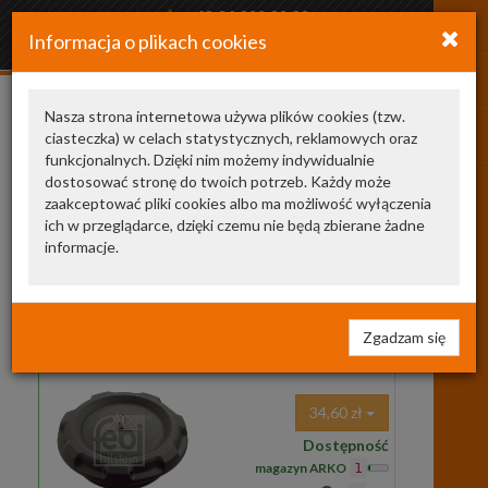
+48 34 366 20 20
Informacja o plikach cookies
arkozamowienia@gmail.com
Nasza strona internetowa używa plików cookies (tzw.
ciasteczka) w celach statystycznych, reklamowych oraz
LVCR328
funkcjonalnych. Dzięki nim możemy indywidualnie
dostosować stronę do twoich potrzeb. Każdy może
producent
jest
cena
zaakceptować pliki cookies albo ma możliwość wyłączenia
ich w przeglądarce, dzięki czemu nie będą zbierane żadne
Nasze zamienniki
2
informacje.
103522
FEBI BILSTEIN
korek zbiorniczka
wyrównawczego / chłodnicy
103522 FB
KOREK ZBIORNICZKA
Zgadzam się
WYRÓW. VW,AUDI,SEAT,SKODA (!)
ciś. 1.6bar
34,60 zł
Dostępność
magazyn ARKO
1