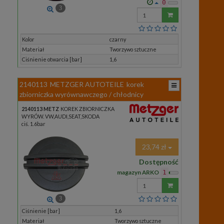
0
3
Wprowadź
ilość
Kolor
czarny
Materiał
Tworzywo sztuczne
Ciśnienie otwarcia [bar]
1,6
2140113
METZGER AUTOTEILE
korek
zbiorniczka wyrównawczego / chłodnicy
2140113 METZ
KOREK ZBIORNICZKA
WYRÓW. VW,AUDI,SEAT,SKODA
ciś. 1.6bar
23,74 zł
Dostępność
magazyn ARKO
1
Wprowadź
ilość
3
Ciśnienie [bar]
1,6
Materiał
Tworzywo sztuczne