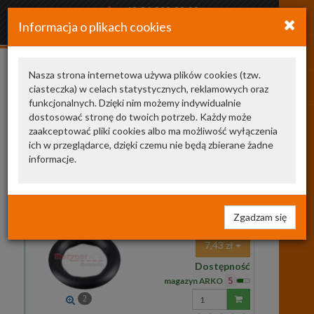
+48 34 366 20 20
Informacja o plikach cookies
arkozamowienia@gmail.com
Nasza strona internetowa używa plików cookies (tzw.
ciasteczka) w celach statystycznych, reklamowych oraz
WHT002287B
funkcjonalnych. Dzięki nim możemy indywidualnie
dostosować stronę do twoich potrzeb. Każdy może
Nasze zamienniki
1
zaakceptować pliki cookies albo ma możliwość wyłączenia
ich w przeglądarce, dzięki czemu nie będą zbierane żadne
0899250
METZGER
informacje.
AUTOTEILE
pierścień uszczelniający,
przełącznik termiczny
0899250 METZ
ORING CZUJNIKA VW,
AUDI, SEAT,SKODA
Zgadzam się
7,43 zł
Dostępność
magazyn ARKO
5
Wprowadź
2
ilość