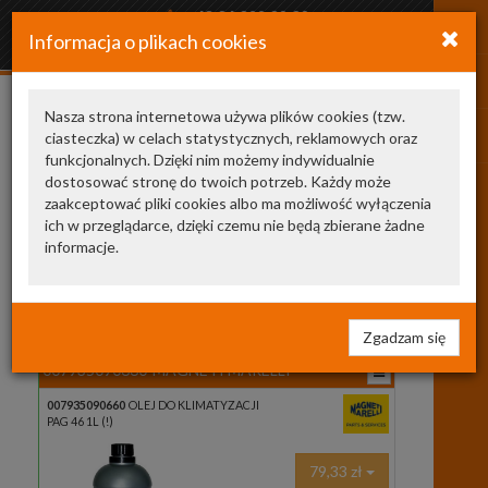
+48 34 366 20 20
Informacja o plikach cookies
arkozamowienia@gmail.com
Nasza strona internetowa używa plików cookies (tzw.
ciasteczka) w celach statystycznych, reklamowych oraz
Kategoria
Producent
funkcjonalnych. Dzięki nim możemy indywidualnie
OLEJE
dostosować stronę do twoich potrzeb. Każdy może
OLEJ DO KLIMATYZACJI
2
zaakceptować pliki cookies albo ma możliwość wyłączenia
ich w przeglądarce, dzięki czemu nie będą zbierane żadne
Wyszukaj
informacje.
w
opisach
Producent
Dostępne
Cena
strona 1 z 1
Zgadzam się
007935090660
MAGNETI MARELLI
007935090660
OLEJ DO KLIMATYZACJI
PAG 46 1L (!)
79,33 zł