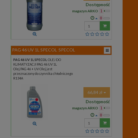
Dostępność
magazyn ARKO
1
0
Wprowadź
ilość
PAG 46 UV 1L SPECOL
SPECOL
PAG 46 UV 1L SPECOL
OLEJ DO
KLIMATYZACJI PAG 46 UV 1L
Olej PAG 46 + UV Olej jest
przeznaczony do czynnika chłodniczego
R134A
66,84 zł
Dostępność
magazyn ARKO
1
0
Wprowadź
ilość