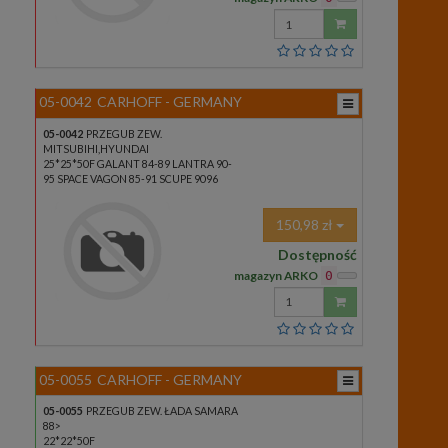
Wprowadź
ilość
05-0042
CARHOFF - GERMANY
05-0042
PRZEGUB ZEW.
MITSUBIHI,HYUNDAI
25*25*50F GALANT 84-89 LANTRA 90-
95 SPACE VAGON 85-91 SCUPE 9096
150,98 zł
Dostępność
magazyn ARKO
0
Wprowadź
ilość
05-0055
CARHOFF - GERMANY
05-0055
PRZEGUB ZEW. ŁADA SAMARA
88>
22*22*50F