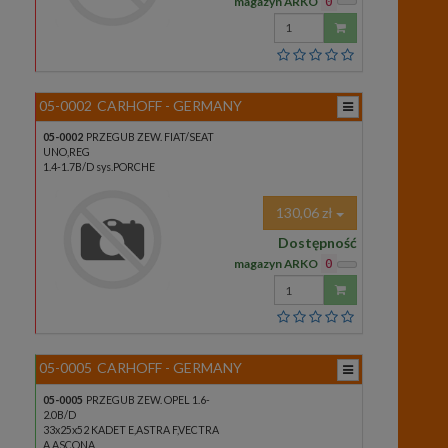
magazyn ARKO
0
Wprowadź
ilość
05-0002
CARHOFF - GERMANY
05-0002
PRZEGUB ZEW. FIAT/SEAT
UNO,REG
1.4-1.7B/D sys.PORCHE
130,06 zł
Dostępność
magazyn ARKO
0
Wprowadź
ilość
05-0005
CARHOFF - GERMANY
05-0005
PRZEGUB ZEW. OPEL 1.6-
2.0B/D
33x25x52 KADET E,ASTRA F,VECTRA
A,ASCONA