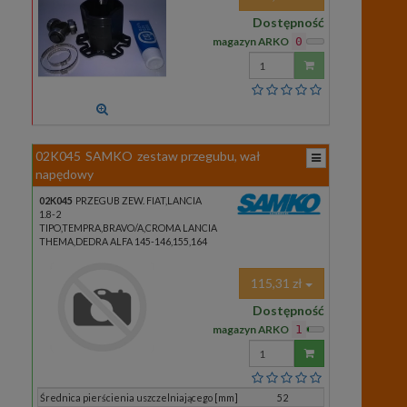
Dostępność
magazyn ARKO
0
Wprowadź
ilość
02K045
SAMKO
zestaw przegubu, wał
napędowy
02K045
PRZEGUB ZEW. FIAT,LANCIA
1.8-2
TIPO,TEMPRA,BRAVO/A,CROMA LANCIA
THEMA,DEDRA ALFA 145-146,155,164
115,31 zł
Dostępność
magazyn ARKO
1
Wprowadź
ilość
Średnica pierścienia uszczelniającego [mm]
52