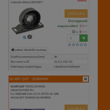
śr.łożyska 30mm E30 09/87>
139,15 zł
Dostępność
magazyn ARKO
1
0
Wprowadź
2
ilość
pokaż składniki zestawu
Średnica wewnętrzna [mm]
30
dla numeru OE
26 12 1 226 723
Informacja uzupełniająca
z łożyskiem kulkowym
02 609
QAP - GERMANY
02 609 QAP
PRZEGUB WEW.
VW,AUDI,FORD 95>
fre.34x85x88.5mm sil.1.9-3.0TDi 1.8-2.8B
A4 GALAXY SHARAN ALHAMBRA
125,48 zł