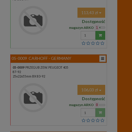
113,43 zł
Dostępność
magazyn ARKO
1
Wprowadź
ilość
05-0009
CARHOFF - GERMANY
05-0009
PRZEGUB ZEW. PEUGEOT 405
87-92
25x22x55mm BX 83-92
106,03 zł
Dostępność
magazyn ARKO
0
Wprowadź
ilość