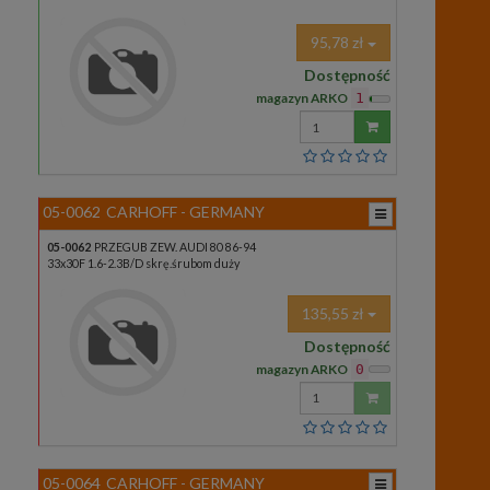
95,78 zł
Dostępność
magazyn ARKO
1
Wprowadź
ilość
05-0062
CARHOFF - GERMANY
05-0062
PRZEGUB ZEW. AUDI 80 86-94
33x30F 1.6-2.3B/D skrę.śrubom duży
135,55 zł
Dostępność
magazyn ARKO
0
Wprowadź
ilość
05-0064
CARHOFF - GERMANY