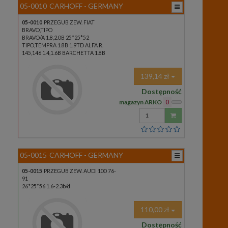
05-0010
CARHOFF - GERMANY
05-0010
PRZEGUB ZEW. FIAT
BRAVO,TIPO
BRAVO/A 1.8,2.0B 25*25*52
TIPO,TEMPRA 1.8B 1.9TD ALFA R.
145,146 1.4,1.6B BARCHETTA 1.8B
139,14 zł
Dostępność
magazyn ARKO
0
Wprowadź
ilość
05-0015
CARHOFF - GERMANY
05-0015
PRZEGUB ZEW. AUDI 100 76-
91
26*25*56 1.6-2.3b/d
110,00 zł
Dostępność