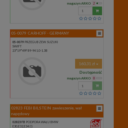
magazyn ARKO
2
Wprowadź
ilość
05-0079
CARHOFF - GERMANY
05-0079
PRZEGUB ZEW. SUZUKI
SWIFT
23*19*49F 89-94 1.0-1.3B
160,31 zł
Dostępność
magazyn ARKO
0
Wprowadź
ilość
02823
FEBI BILSTEIN
zawieszenie, wał
napędowy
02823 FB
PODPORA WAŁU BMW
E30,E32,E34 (!)