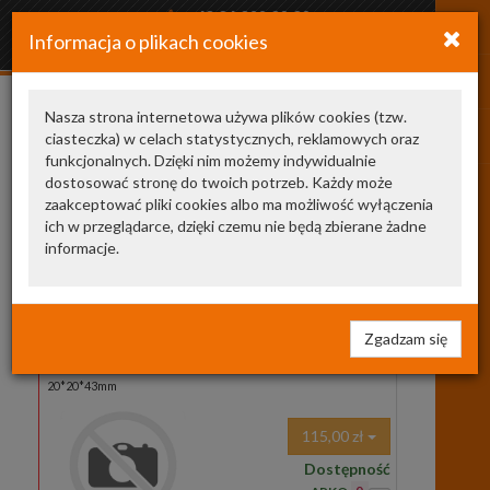
+48 34 366 20 20
Informacja o plikach cookies
arkozamowienia@gmail.com
Nasza strona internetowa używa plików cookies (tzw.
ciasteczka) w celach statystycznych, reklamowych oraz
Kategoria
Producent
funkcjonalnych. Dzięki nim możemy indywidualnie
UKŁAD NAPĘDOWY
dostosować stronę do twoich potrzeb. Każdy może
1741
zaakceptować pliki cookies albo ma możliwość wyłączenia
ich w przeglądarce, dzięki czemu nie będą zbierane żadne
Wyszukaj
informacje.
w
opisach
strona 1 z 73
05-0001
CARHOFF - GERMANY
Zgadzam się
05-0001
PRZEGUB ZEW. FIAT UNO 83>
20*20*43mm
115,00 zł
Dostępność