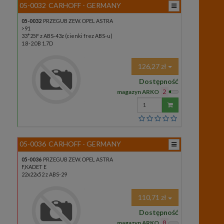
05-0032
CARHOFF - GERMANY
05-0032
PRZEGUB ZEW. OPEL ASTRA
>91
33*25F z ABS-43z (cienki frez ABS-u)
1.8-2.0B 1.7D
126,27 zł
Dostępność
magazyn ARKO
2
Wprowadź
ilość
05-0036
CARHOFF - GERMANY
05-0036
PRZEGUB ZEW. OPEL ASTRA
F,KADET E
22x22x52 z ABS-29
110,71 zł
Dostępność
magazyn ARKO
0