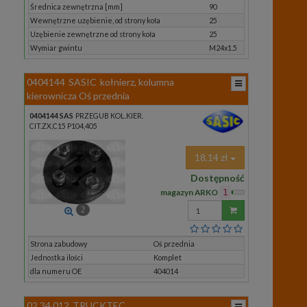
Średnica zewnętrzna [mm]
90
Wewnętrzne uzębienie, od strony koła
25
Uzębienie zewnętrzne od strony koła
25
Wymiar gwintu
M24x1.5
0404144
SASIC
kołnierz, kolumna
kierownicza Oś przednia
0404144 SAS
PRZEGUB KOL.KIER.
CIT.ZX,C15 P104,405
18,14 zł
Dostępność
magazyn ARKO
1
Wprowadź
2
ilość
Strona zabudowy
Oś przednia
Jednostka ilości
Komplet
dla numeru OE
404014
02.34.012
TRUCKTEC