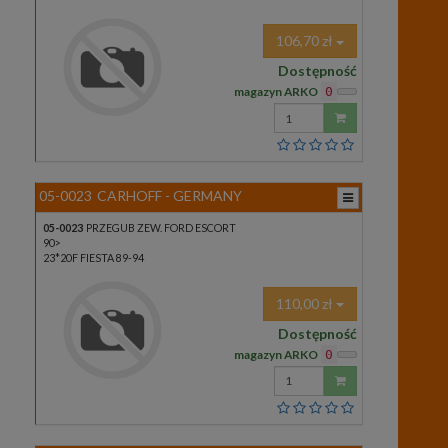
106,70 zł
Dostępność
magazyn ARKO
0
Wprowadź
ilość
05-0023
CARHOFF - GERMANY
05-0023
PRZEGUB ZEW. FORD ESCORT
90>
23*20F FIESTA 89-94
110,00 zł
Dostępność
magazyn ARKO
0
Wprowadź
ilość