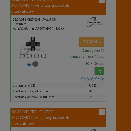
AUTOMOTIVE
przegub, wałek
przegubowy
02.34.012
KRZYŻAK WAŁU DB
31x88mm
wym. 31x88mm DB 609,SPRINTER 95>
50,00 zł
Dostępność
magazyn ARKO
1
0
2
Wprowadź
ilość
dla numeru OE
U325
Średnica przegubu [mm]
88
Średnica końcówki wału [mm]
31
02.34.042
TRUCKTEC
AUTOMOTIVE
przegub, wałek
przegubowy