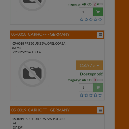
magazyn ARKO
2
Wprowadź
ilość
05-0018
CARHOFF - GERMANY
05-0018
PRZEGUB ZEW. OPEL CORSA
83-93
22*28*52mm 1.0-1.4B
116,97 zł
Dostępność
magazyn ARKO
0
Wprowadź
ilość
05-0019
CARHOFF - GERMANY
05-0019
PRZEGUB ZEW. VW POLO 83-
94
20*30F