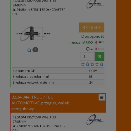
02.34.042
KRZYŻAK WAŁU DB
24/88MM
śr. 24x88mm SPRINTER 06> CRAFTER
06>
48,46 zł
Dostępność
magazyn ARKO
4
0
2
Wprowadź
ilość
dla numeru OE
U059
Średnica przegubu [mm]
88
Średnica końcówki wału [mm]
24
02.34.044
TRUCKTEC
AUTOMOTIVE
przegub, wałek
przegubowy
02.34.044
KRZYŻAK WAŁU DB
27/88MM
śr. 27x88mm SPRINTER 06> CRAFTER
06>