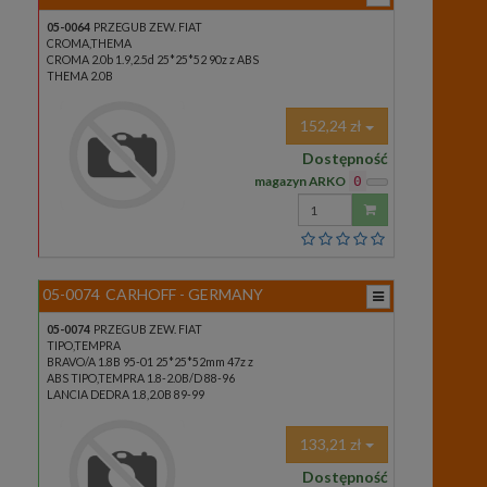
05-0064
PRZEGUB ZEW. FIAT
CROMA,THEMA
CROMA 2.0b 1.9,2.5d 25*25*52 90z z ABS
THEMA 2.0B
152,24 zł
Dostępność
magazyn ARKO
0
Wprowadź
ilość
05-0074
CARHOFF - GERMANY
05-0074
PRZEGUB ZEW. FIAT
TIPO,TEMPRA
BRAVO/A 1.8B 95-01 25*25*52mm 47z z
ABS TIPO,TEMPRA 1.8-2.0B/D 88-96
LANCIA DEDRA 1.8,2.0B 89-99
133,21 zł
Dostępność