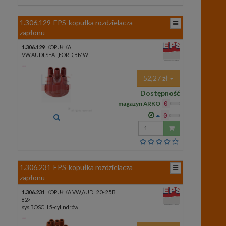
1.306.129
EPS
kopułka rozdzielacza
zapłonu
1.306.129
KOPUŁKA
VW,AUDI,SEAT,FORD,BMW
52,27 zł
Dostępność
magazyn ARKO
0
0
Wprowadź
ilość
1.306.231
EPS
kopułka rozdzielacza
zapłonu
1.306.231
KOPUŁKA VW,AUDI 2.0-2.5B
82>
sys.BOSCH 5-cylindrów