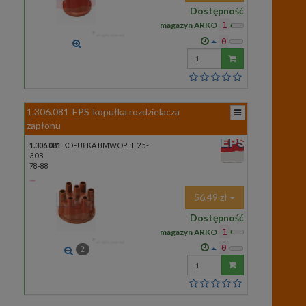
Dostępność
magazyn ARKO
1
0
Wprowadź
ilość
1.306.081
EPS
kopułka rozdzielacza
zapłonu
1.306.081
KOPUŁKA BMW,OPEL 2.5-
3.0B
78-88
56,49 zł
Dostępność
magazyn ARKO
1
0
2
Wprowadź
ilość