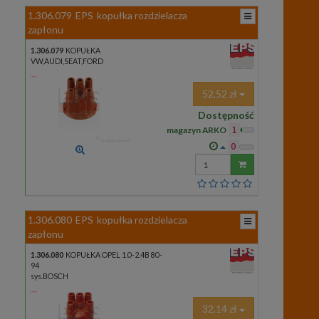
1.306.079
EPS
kopułka rozdzielacza
zapłonu
1.306.079
KOPUŁKA
VW,AUDI,SEAT,FORD
52,52 zł
Dostępność
magazyn ARKO
1
0
Wprowadź
ilość
1.306.080
EPS
kopułka rozdzielacza
zapłonu
1.306.080
KOPUŁKA OPEL 1.0-2.4B 80-
94
sys.BOSCH
32,14 zł