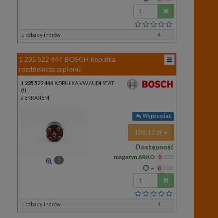
Wprowadź
ilość
Liczba cylindrów
4
1 235 522 444
BOSCH
kopułka
rozdzielacza zapłonu
1 235 522 444
KOPUŁKA VW,AUDI,SEAT
(!)
z EKRANEM
Wyprzedaż
188,12 zł
Dostępność
magazyn ARKO
0
5
0
Wprowadź
ilość
Liczba cylindrów
4