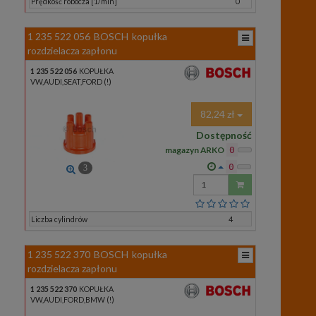
Prędkość robocza [1/min]
0
1 235 522 056
BOSCH
kopułka
rozdzielacza zapłonu
1 235 522 056
KOPUŁKA
VW,AUDI,SEAT,FORD (!)
82,24 zł
Dostępność
magazyn ARKO
0
0
3
Wprowadź
ilość
Liczba cylindrów
4
1 235 522 370
BOSCH
kopułka
rozdzielacza zapłonu
1 235 522 370
KOPUŁKA
VW,AUDI,FORD,BMW (!)