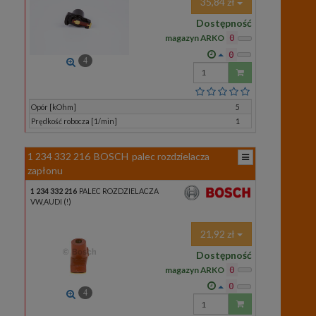
35,84 zł
Dostępność
magazyn ARKO
0
0
4
Wprowadź
ilość
Opór [kOhm]
5
Prędkość robocza [1/min]
1
1 234 332 216
BOSCH
palec rozdzielacza
zapłonu
1 234 332 216
PALEC ROZDZIELACZA
VW,AUDI (!)
21,92 zł
Dostępność
magazyn ARKO
0
0
4
Wprowadź
ilość