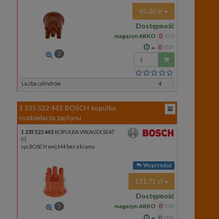
45,03 zł
Dostępność
magazyn ARKO
0
0
2
Wprowadź
ilość
Liczba cylindrów
4
1 235 522 443
BOSCH
kopułka
rozdzielacza zapłonu
1 235 522 443
KOPUŁKA VW,AUDI,SEAT
(!)
sys.BOSCH wej.M4 bez ekranu
Wyprzedaż
131,71 zł
Dostępność
magazyn ARKO
0
5
0