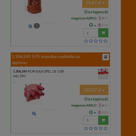
75,87 zł
Dostępność
magazyn ARKO
1
0
2
Wprowadź
ilość
1.306.240
EPS
kopułka rozdzielacza
zapłonu
1.306.240
KOPUŁKA OPEL 1.8-2.0B
wej. DIN
120,27 zł
Dostępność
magazyn ARKO
1
0
Wprowadź
ilość