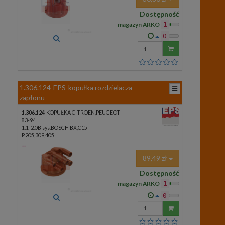
Dostępność
magazyn ARKO
1
0
Wprowadź
ilość
1.306.124
EPS
kopułka rozdzielacza
zapłonu
1.306.124
KOPUŁKA CITROEN,PEUGEOT
83-94
1.1-2.0B sys.BOSCH BX,C15
P.205,309,405
89,49 zł
Dostępność
magazyn ARKO
1
0
Wprowadź
ilość