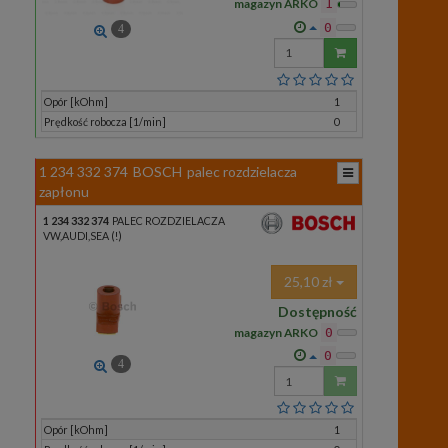
magazyn ARKO
1
0
4
Wprowadź
ilość
Opór [kOhm]
1
Prędkość robocza [1/min]
0
1 234 332 374
BOSCH
palec rozdzielacza
zapłonu
1 234 332 374
PALEC ROZDZIELACZA
VW,AUDI,SEA (!)
25,10 zł
Dostępność
magazyn ARKO
0
0
4
Wprowadź
ilość
Opór [kOhm]
1