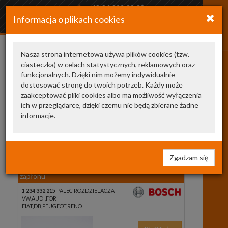
+48 34 366 20 20
Informacja o plikach cookies
arkozamowienia@gmail.com
Nasza strona internetowa używa plików cookies (tzw.
ciasteczka) w celach statystycznych, reklamowych oraz
Kategoria
Producent
funkcjonalnych. Dzięki nim możemy indywidualnie
UKŁAD ZAPŁONOWY
dostosować stronę do twoich potrzeb. Każdy może
KOPUŁKI I PALCE
zaakceptować pliki cookies albo ma możliwość wyłączenia
136
ich w przeglądarce, dzięki czemu nie będą zbierane żadne
informacje.
Wyszukaj
w
opisach
strona 1 z 6
Zgadzam się
1 234 332 215
BOSCH
palec rozdzielacza
zapłonu
1 234 332 215
PALEC ROZDZIELACZA
VW,AUDI,FOR
FIAT,DB,PEUGEOT,RENO