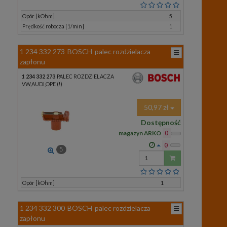
Opór [kOhm]
5
Prędkość robocza [1/min]
1
1 234 332 273
BOSCH
palec rozdzielacza
zapłonu
1 234 332 273
PALEC ROZDZIELACZA
VW,AUDI,OPE (!)
50,97 zł
Dostępność
magazyn ARKO
0
0
5
Wprowadź
ilość
Opór [kOhm]
1
1 234 332 300
BOSCH
palec rozdzielacza
zapłonu