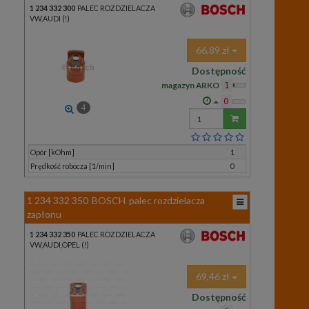
1 234 332 300
PALEC ROZDZIELACZA
VW,AUDI (!)
66,89 zł
Dostępność
magazyn ARKO
1
0
4
Wprowadź
ilość
Opór [kOhm]
1
Prędkość robocza [1/min]
0
1 234 332 350
BOSCH
palec rozdzielacza
zapłonu
1 234 332 350
PALEC ROZDZIELACZA
VW,AUDI,OPEL (!)
69,46 zł
Dostępność