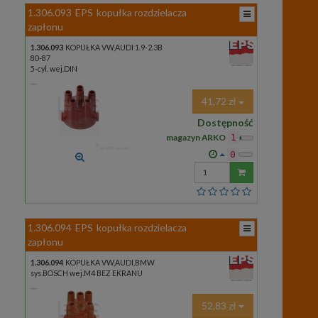
1.306.093
EPS
kopułka rozdzielacza
zapłonu
1.306.093
KOPUŁKA VW,AUDI 1.9-2.3B
80-87
5-cyl. wej.DIN
41,72 zł
Dostępność
magazyn ARKO
1
0
Wprowadź
ilość
1.306.094
EPS
kopułka rozdzielacza
zapłonu
1.306.094
KOPUŁKA VW,AUDI,BMW
sys.BOSCH wej.M4 BEZ EKRANU
52,83 zł