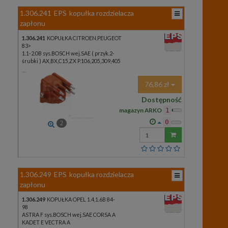
1.306.241
EPS
kopułka rozdzielacza
zapłonu
1.306.241
KOPUŁKA CITROEN,PEUGEOT
83>
1.1-2.0B sys.BOSCH wej.SAE ( przyk.2-
śrubki ) AX,BX,C15,ZX P.106,205,309,405
76,86 zł
Dostępność
magazyn ARKO
1
0
2
Wprowadź
ilość
1.306.249
EPS
kopułka rozdzielacza
zapłonu
1.306.249
KOPUŁKA OPEL 1.4,1.6B 84-
98
ASTRA F sys.BOSCH wej.SAE CORSA A
KADET E VECTRA A