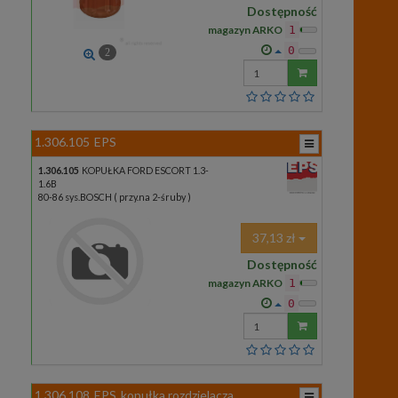
Dostępność
magazyn ARKO
1
0
2
Wprowadź
ilość
1.306.105
EPS
1.306.105
KOPUŁKA FORD ESCORT 1.3-
1.6B
80-86 sys.BOSCH ( przy.na 2-śruby )
37,13 zł
Dostępność
magazyn ARKO
1
0
Wprowadź
ilość
1.306.108
EPS
kopułka rozdzielacza