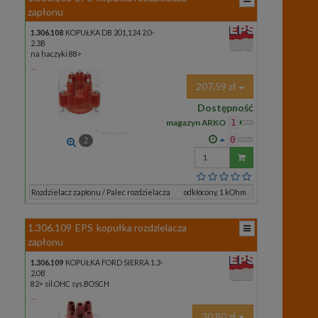
zapłonu
1.306.108
KOPUŁKA DB 201,124 2.0-
2.3B
na haczyki 88>
207,59 zł
Dostępność
magazyn ARKO
1
0
2
Wprowadź
ilość
Rozdzielacz zapłonu / Palec rozdzielacza
odkłócony, 1 kOhm
1.306.109
EPS
kopułka rozdzielacza
zapłonu
1.306.109
KOPUŁKA FORD SIERRA 1.3-
2.0B
82> sil.OHC sys.BOSCH
30,80 zł