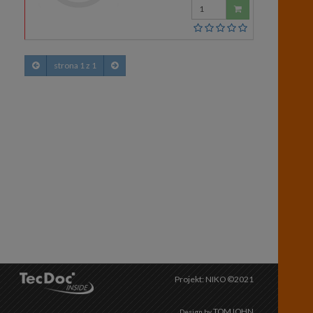
Wprowadź
ilość
strona 1 z 1
Projekt: NIKO ©2021
TOMJOHN
Design by