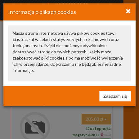
+48 34 366 20 20
Informacja o plikach cookies
arkozamowienia@gmail.com
Nasza strona internetowa używa plików cookies (tzw.
ciasteczka) w celach statystycznych, reklamowych oraz
Kategoria
Producent
funkcjonalnych. Dzięki nim możemy indywidualnie
USŁUGA
dostosować stronę do twoich potrzeb. Każdy może
1
zaakceptować pliki cookies albo ma możliwość wyłączenia
ich w przeglądarce, dzięki czemu nie będą zbierane żadne
Wyszukaj
informacje.
w
opisach
strona 1 z 1
PC
NIEZNANY
Zgadzam się
PC
Zamówienie indywidualne
205,00 zł
Dostępność
magazyn ARKO
0