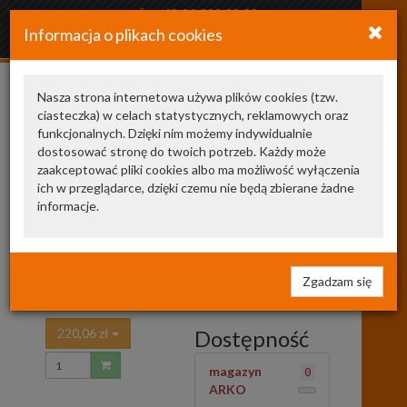
+48 34 366 20 20
Informacja o plikach cookies
arkozamowienia@gmail.com
Nasza strona internetowa używa plików cookies (tzw.
ciasteczka) w celach statystycznych, reklamowych oraz
Pokaż odpowiedniki
funkcjonalnych. Dzięki nim możemy indywidualnie
dostosować stronę do twoich potrzeb. Każdy może
zaakceptować pliki cookies albo ma możliwość wyłączenia
195/65 R15 T
ich w przeglądarce, dzięki czemu nie będą zbierane żadne
informacje.
MAT
MATADOR
195/65 R15 T MAT
Zgadzam się
OPONA /Z/ MATADOR MP59
220,06 zł
Dostępność
magazyn
0
ARKO