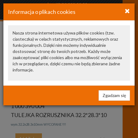
+48 34 366 20 20
Informacja o plikach cookies
arkozamowienia@gmail.com
Nasza strona internetowa używa plików cookies (tzw.
ciasteczka) w celach statystycznych, reklamowych oraz
Pokaż odpowiedniki
funkcjonalnych. Dzięki nim możemy indywidualnie
dostosować stronę do twoich potrzeb. Każdy może
zaakceptować pliki cookies albo ma możliwość wyłączenia
1 000 390
ich w przeglądarce, dzięki czemu nie będą zbierane żadne
informacje.
004
BOSCH
tuleja, wał rozrusznika
Zgadzam się
1 000 390 004
TULEJKA ROZRUSZNIKA 32.2*28.3*10
wym.32.2x28.3x10mm WYCOFANE !!!!