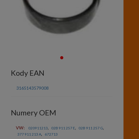
Kody EAN
3165143579008
Numery OEM
VW:
,
,
,
020911213
02B 911 257 E
02B 911 257 G
,
377 911 213 A
672713