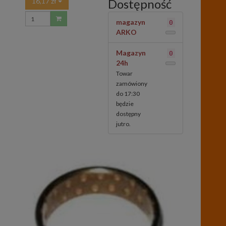
16,17 zł
Dostępność
magazyn
0
ARKO
Magazyn
0
24h
Towar
zamówiony
do 17:30
będzie
dostępny
jutro.