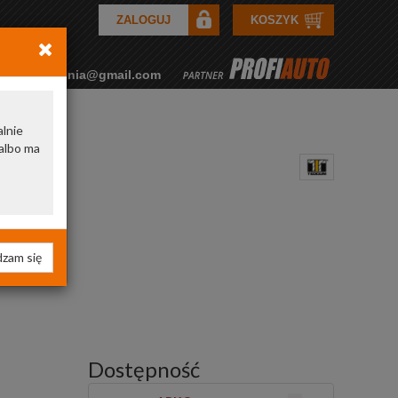
ZALOGUJ
KOSZYK
rkozamowienia@gmail.com
alnie
albo ma
zam się
Dostępność