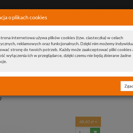
cja o plikach cookies
+48 34 366 20 20
a
trona internetowa używa plików cookies (tzw. ciasteczka) w celach
tycznych, reklamowych oraz funkcjonalnych. Dzięki nim możemy indywidu
ować stronę do twoich potrzeb. Każdy może zaakceptować pliki cookies 
ść wyłączenia ich w przeglądarce, dzięki czemu nie będą zbierane żadne
cje.
Zgad
9
68,60 zł