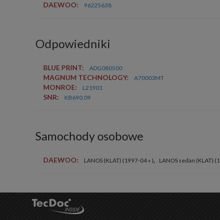
DAEWOO:
96225638
Odpowiedniki
BLUE PRINT:
ADG080500
MAGNUM TECHNOLOGY:
A70003MT
MONROE:
L21901
SNR:
KB690.09
Samochody osobowe
DAEWOO:
,
LANOS (KLAT) (1997-04 » )
LANOS sedan (KLAT) (1