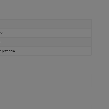
,63
4
ś przednia