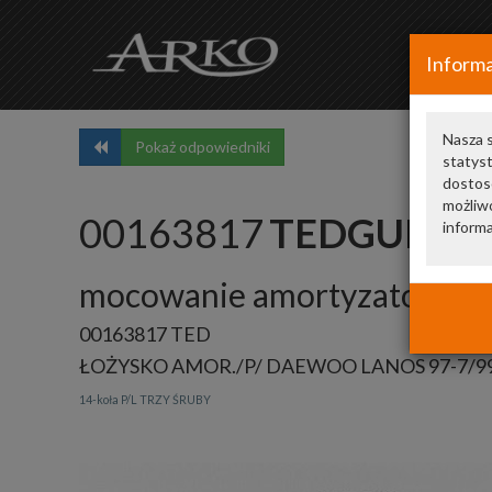
Informa
Nasza s
Pokaż odpowiedniki
statys
dostos
możliwo
00163817
TEDGUM
informa
mocowanie amortyzatora
00163817 TED
ŁOŻYSKO AMOR./P/ DAEWOO LANOS 97-7/9
14-koła P/L TRZY ŚRUBY