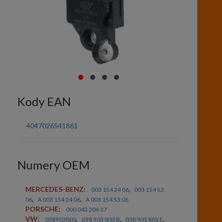
Kody EAN
4047026541861
Numery OEM
MERCEDES-BENZ:
,
003 154 24 06
003 154 53
,
,
06
A 003 154 24 06
A 003 154 53 06
PORSCHE:
000 043 206 37
VW:
,
,
,
038903803
038 903 803 B
038 903 803 E