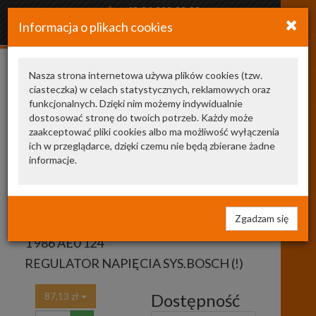
+48 34 366 20 20
Informacja o plikach cookies
arkozamowienia@gmail.com
Nasza strona internetowa używa plików cookies (tzw.
ciasteczka) w celach statystycznych, reklamowych oraz
Pokaż odpowiedniki
funkcjonalnych. Dzięki nim możemy indywidualnie
dostosować stronę do twoich potrzeb. Każdy może
zaakceptować pliki cookies albo ma możliwość wyłączenia
1 986 AE0
ich w przeglądarce, dzięki czemu nie będą zbierane żadne
informacje.
124
BOSCH
regulator napięcia
Zgadzam się
1 986 AE0 124
REGULATOR NAPIĘCIA SYS.BOSCH (!)
87,13 zł
Dostępność