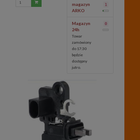
magazyn
1
ARKO
Magazyn
0
24h
Towar
zamówiony
do 17:30
będzie
dostępny
jutro.