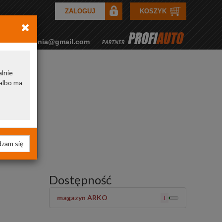
ZALOGUJ
KOSZYK
rkozamowienia@gmail.com
alnie
albo ma
zam się
Dostępność
magazyn ARKO
1