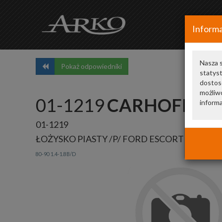
Informa
Nasza s
Pokaż odpowiedniki
statys
dostos
możliwo
01-1219
CARHOFF - 
informa
01-1219
ŁOŻYSKO PIASTY /P/ FORD ESCORT
80-90 1.4-1.8B/D