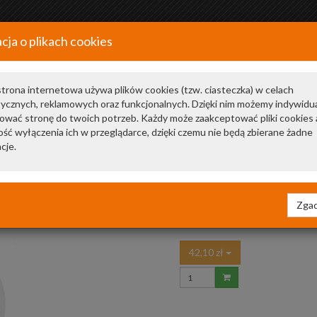
cja o plikach cookies
+48 34 366 20 20
a
trona internetowa używa plików cookies (tzw. ciasteczka) w celach
tycznych, reklamowych oraz funkcjonalnych. Dzięki nim możemy indywidu
ować stronę do twoich potrzeb. Każdy może zaakceptować pliki cookies 
ść wyłączenia ich w przeglądarce, dzięki czemu nie będą zbierane żadne
GERMANY
cje.
Zgad
42,10 zł