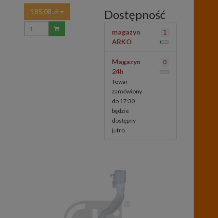
185,08 zł
Dostępność
magazyn
1
ARKO
Magazyn
0
24h
Towar
zamówiony
do 17:30
będzie
dostępny
jutro.