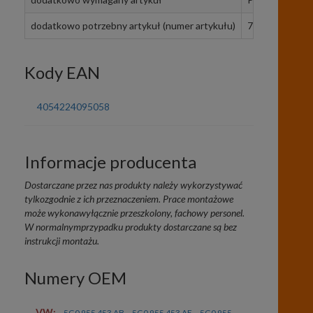
dodatkowo potrzebny artykuł (numer artykułu)
7M0 919 382
Kody EAN
4054224095058
Informacje producenta
Dostarczane przez nas produkty należy wykorzystywać
tylkozgodnie z ich przeznaczeniem. Prace montażowe
może wykonawyłącznie przeszkolony, fachowy personel.
W normalnymprzypadku produkty dostarczane są bez
instrukcji montażu.
Numery OEM
VW:
,
,
5G0 955 453 AB
5G0 955 453 AE
5G0 955