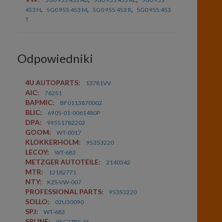
,
,
,
453 H
5G0 955 453 M
5G0 955 453 R
5G0 955 453
T
Odpowiedniki
4U AUTOPARTS:
13781VV
AIC:
76251
BAPMIC:
BF0113870002
BLIC:
6905-01-0061480P
DPA:
99551782202
GOOM:
WT-0017
KLOKKERHOLM:
95353220
LECOY:
WT-683
METZGER AUTOTEILE:
2140342
MTR:
12182771
NTY:
KZS-VW-007
PROFESSIONAL PARTS:
95353220
SOLLO:
02U30090
SPJ:
WT-683
SRLINE:
95C2ZBS-1S