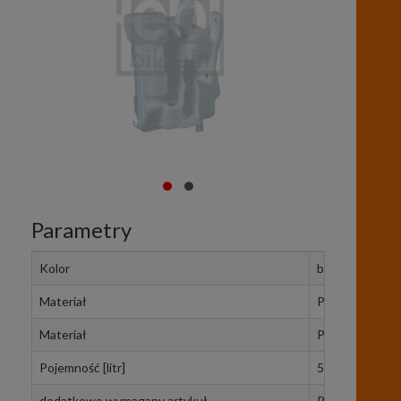
Parametry
Kolor
biały
Materiał
PP (polipropyle
Materiał
PE (polietylen)
Pojemność [litr]
5
dodatkowo wymagany artykuł
Pierścień uszcz