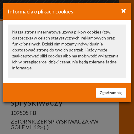
+48 34 366 20 20
Informacja o plikach cookies
arkozamowienia@gmail.com
Nasza strona internetowa używa plików cookies (tzw.
ciasteczka) w celach statystycznych, reklamowych oraz
Pokaż odpowiedniki
funkcjonalnych. Dzięki nim możemy indywidualnie
dostosować stronę do twoich potrzeb. Każdy może
zaakceptować pliki cookies albo ma możliwość wyłączenia
109505
FEBI
ich w przeglądarce, dzięki czemu nie będą zbierane żadne
informacje.
BILSTEIN
zbiornik płynu do
Zgadzam się
spryskiwaczy
109505 FB
ZBIORNICZEK SPRYSKIWACZA VW
GOLF VII 12> (!)