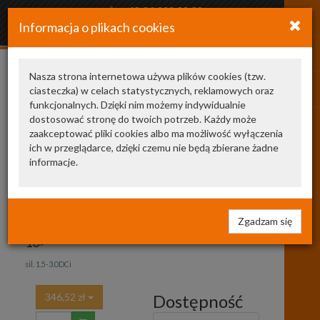
+48 34 366 20 20
Informacja o plikach cookies
arkozamowienia@gmail.com
Nasza strona internetowa używa plików cookies (tzw.
ciasteczka) w celach statystycznych, reklamowych oraz
Pokaż odpowiedniki
funkcjonalnych. Dzięki nim możemy indywidualnie
dostosować stronę do twoich potrzeb. Każdy może
zaakceptować pliki cookies albo ma możliwość wyłączenia
93450753
ORGINAŁ
ich w przeglądarce, dzięki czemu nie będą zbierane żadne
informacje.
OPEL
93450753
Zgadzam się
PRZEPŁYWOMIERZ POW. OPEL,RENO
10>
sil. 1.5-3.0DCi
346,52 zł
Dostępność