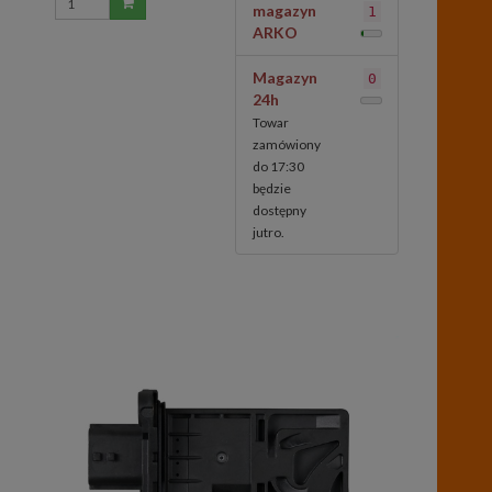
magazyn
1
ARKO
Magazyn
0
24h
Towar
zamówiony
do 17:30
będzie
dostępny
jutro.