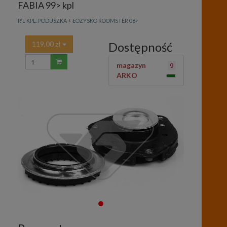
FABIA 99> kpl
P/L KPL. PODUSZKA + ŁOZYSKO ROOMSTER 06>
119,00 zł
Dostępność
magazyn
9
ARKO