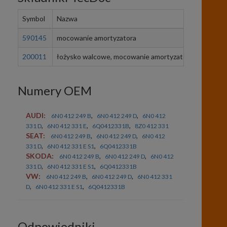
Symbol
Nazwa
Ilość
590145
mocowanie amortyzatora
1
200011
łożysko walcowe, mocowanie amortyzatora
1
Numery OEM
AUDI:
,
,
6N0 412 249 B
6N0 412 249 D
6N0 412
,
,
,
331 D
6N0 412 331 E
6Q0412331B
8Z0 412 331
SEAT:
,
,
6N0 412 249 B
6N0 412 249 D
6N0 412
,
,
331 D
6N0 412 331 E S1
6Q0412331B
SKODA:
,
,
6N0 412 249 B
6N0 412 249 D
6N0 412
,
,
331 D
6N0 412 331 E S1
6Q0412331B
VW:
,
,
6N0 412 249 B
6N0 412 249 D
6N0 412 331
,
,
D
6N0 412 331 E S1
6Q0412331B
Odpowiedniki