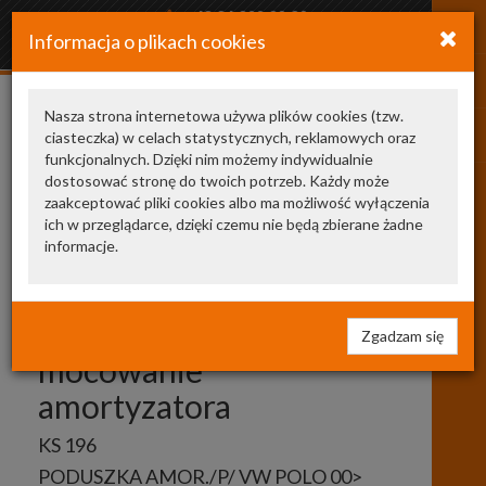
+48 34 366 20 20
Informacja o plikach cookies
arkozamowienia@gmail.com
Nasza strona internetowa używa plików cookies (tzw.
ciasteczka) w celach statystycznych, reklamowych oraz
Pokaż odpowiedniki
funkcjonalnych. Dzięki nim możemy indywidualnie
dostosować stronę do twoich potrzeb. Każdy może
zaakceptować pliki cookies albo ma możliwość wyłączenia
KS
ich w przeglądarce, dzięki czemu nie będą zbierane żadne
informacje.
196
HUTCHINSON
zestaw naprawczy,
Zgadzam się
mocowanie
amortyzatora
KS 196
PODUSZKA AMOR./P/ VW POLO 00>