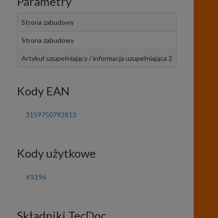
Parametry
Strona zabudowy
Oś przednia,
Strona zabudowy
Oś przednia,
Artykuł uzupełniający / informacja uzupełniająca 2
z łożyskiem
Kody EAN
3159750792813
Kody użytkowe
KS196
Składniki TecDoc