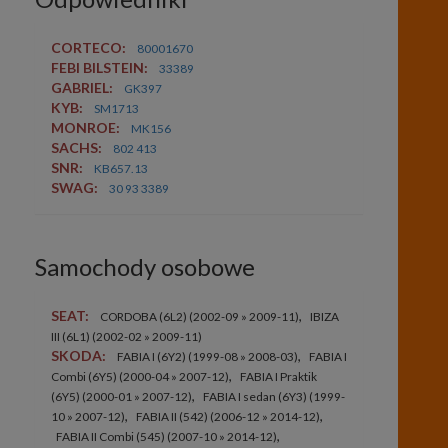
CORTECO:
80001670
FEBI BILSTEIN:
33389
GABRIEL:
GK397
KYB:
SM1713
MONROE:
MK156
SACHS:
802 413
SNR:
KB657.13
SWAG:
30 93 3389
Samochody osobowe
SEAT:
,
CORDOBA (6L2) (2002-09 » 2009-11)
IBIZA
III (6L1) (2002-02 » 2009-11)
SKODA:
,
FABIA I (6Y2) (1999-08 » 2008-03)
FABIA I
,
Combi (6Y5) (2000-04 » 2007-12)
FABIA I Praktik
,
(6Y5) (2000-01 » 2007-12)
FABIA I sedan (6Y3) (1999-
,
,
10 » 2007-12)
FABIA II (542) (2006-12 » 2014-12)
,
FABIA II Combi (545) (2007-10 » 2014-12)